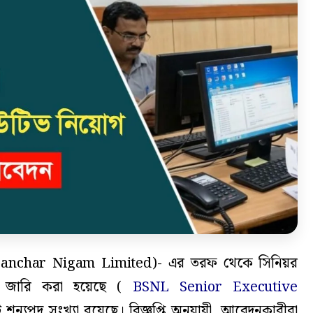
 Sanchar Nigam Limited)- এর তরফ থেকে সিনিয়র
্তি জারি করা হয়েছে (
BSNL Senior Executive
ি শূন্যপদ সংখ্যা রয়েছে। বিজ্ঞপ্তি অনুযায়ী, আবেদনকারীরা