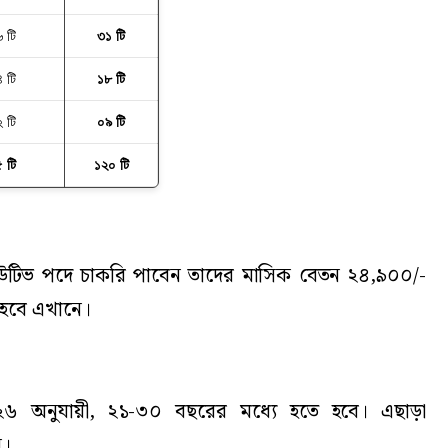
 টি
৩১ টি
 টি
১৮ টি
 টি
০৯ টি
 টি
১২০ টি
সিকিউটিভ পদে চাকরি পাবেন তাদের মাসিক বেতন ২৪,৯০০/-
 হবে এখানে।
৬ অনুযায়ী, ২১-৩০ বছরের মধ্যে হতে হবে। এছাড়া
ন।