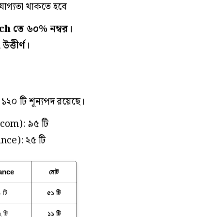
যোগ্যতা থাকতে হবে
ch তে ৬০% নম্বর।
উত্তীর্ণ।
ট ১২০ টি শূন্যপদ রয়েছে।
com): ৯৫ টি
nce): ২৫ টি
ance
মোট
 টি
৫১ টি
 টি
১১ টি