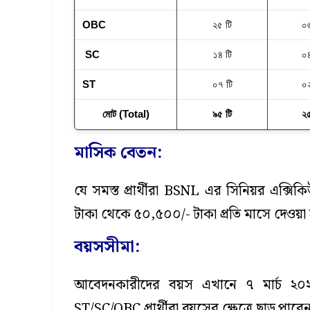
OBC
২৫ টি
০৬
SC
১৪ টি
০৪
ST
০৭ টি
০২
মোট (Total)
৯৫ টি
২৫
মাসিক বেতন:
যে সমস্ত প্রার্থীরা BSNL এর সিনিয়র এক্
টাকা থেকে ৫০,৫০০/- টাকা প্রতি মাসে দেওয়া
বয়সসীমা:
আবেদনকারীদের বয়স এখানে ৭ মার্চ ২০২
ST/SC/OBC প্রার্থীরা বয়সের ক্ষেত্রে ছাড় পাবে