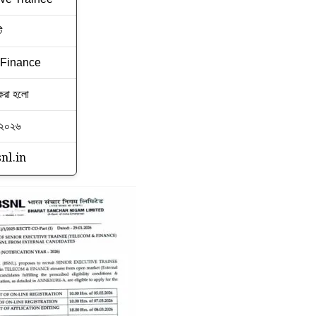
ি
 Finance
করা হলো
 ২০২৬
nl.in