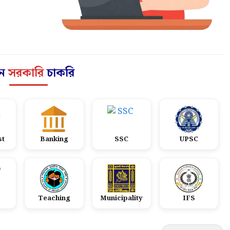
ন
সরকারি
চাকরি
st
Banking
SSC
UPSC
Teaching
Municipality
IFS