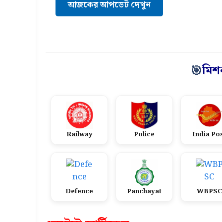
আজকের আপডেট দেখুন
মিশ
🎯
Railway
Police
India Po
Defence
Panchayat
WBPSC